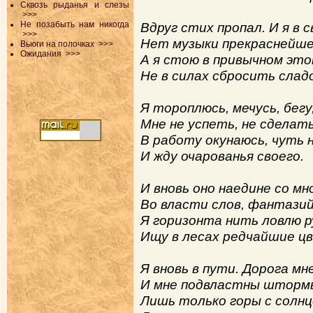
Сквозь рыданья и слезы
>>>
Не позабыть нам никогда
Вдруг стих пропал. И я в 
>>>
Нет музыки прекраснейшей
Вьюги на полочках
>>>
Ожидания
>>>
А я стою в привычном это
Не в силах сбросить слад
Я тороплюсь, мечусь, бегу
Мне не успеть, не сделать
В работу окунаюсь, чуть н
И жду очарованья своего.
И вновь оно наедине со мн
Во власти слов, фантази
Я горизонта нить ловлю р
Ищу в лесах редчайшие ц
Я вновь в пути. Дорога мн
И мне подвластны штормы
Лишь только горы с солнц