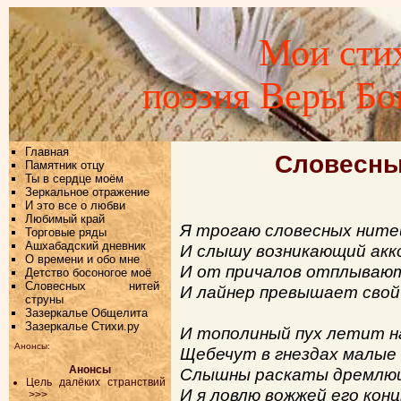
Мои стих
поэзия Веры Б
Главная
Словесны
Памятник отцу
Ты в сердце моём
Зеркальное отражение
И это все о любви
Любимый край
Я трогаю словесных ните
Торговые ряды
Ашхабадский дневник
И слышу возникающий акк
О времени и обо мне
И от причалов отплываю
Детство босоногое моё
Словесных нитей
И лайнер превышает свой
струны
Зазеркалье Общелита
Зазеркалье Стихи.ру
И тополиный пух летит н
Анонсы:
Щебечут в гнездах малые
Анонсы
Слышны раскаты дремлющ
Цель далёких странствий
И я ловлю вожжей его конц
>>>