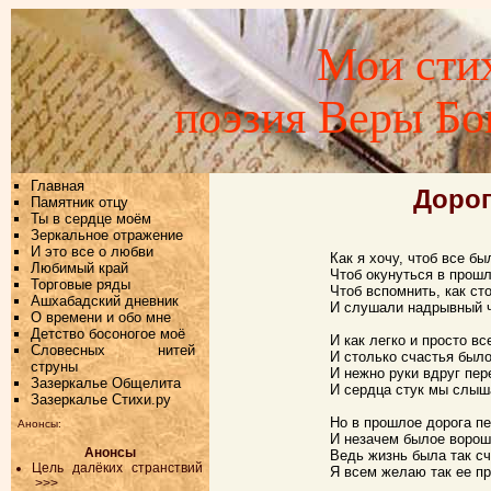
Мои стих
поэзия Веры Б
Главная
Дорог
Памятник отцу
Ты в сердце моём
Зеркальное отражение
И это все о любви
Как я хочу, чтоб все бы
Любимый край
Чтоб окунуться в прошл
Торговые ряды
Чтоб вспомнить, как ст
Ашхабадский дневник
И слушали надрывный ч
О времени и обо мне
Детство босоногое моё
И как легко и просто вс
Словесных нитей
И столько счастья был
струны
И нежно руки вдруг пер
Зазеркалье Общелита
И сердца стук мы слыш
Зазеркалье Стихи.ру
Но в прошлое дорога п
Анонсы:
И незачем былое ворош
Анонсы
Ведь жизнь была так с
Цель далёких странствий
Я всем желаю так ее пр
>>>