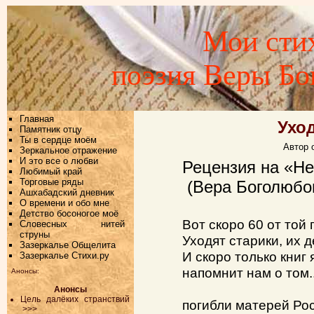
Мои стих
поэзия Веры Б
Главная
Ухо
Памятник отцу
Ты в сердце моём
Автор 
Зеркальное отражение
И это все о любви
Рецензия на «Не
Любимый край
Торговые ряды
(Вера Боголюбо
Ашхабадский дневник
О времени и обо мне
Детство босоногое моё
Вот скоро 60 от той 
Словесных нитей
струны
Уходят старики, их д
Зазеркалье Общелита
И скоро только книг
Зазеркалье Стихи.ру
напомнит нам о том.
Анонсы:
Анонсы
Цель далёких странствий
погибли матерей Рос
>>>