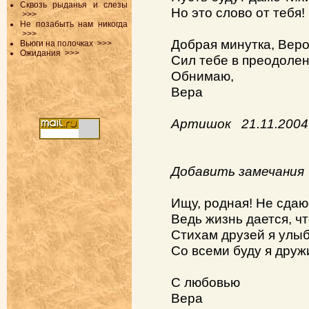
Сквозь рыданья и слезы
Но это слово от тебя!
>>>
Не позабыть нам никогда
>>>
Добрая минутка, Веро
Вьюги на полочках
>>>
Ожидания
>>>
Сил тебе в преодолен
Обнимаю,
Вера
Артишок 21.11.2004
Добавить замечания
Ищу, родная! Не сдаю
Ведь жизнь дается, ч
Стихам друзей я улыб
Со всеми буду я друж
С любовью
Вера