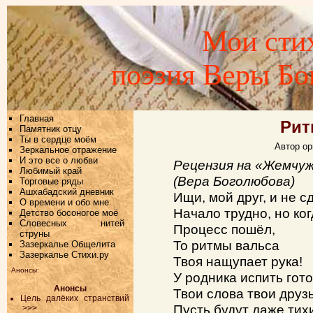
Мои стих
поэзия Веры Б
Главная
Рит
Памятник отцу
Ты в сердце моём
Автор ор
Зеркальное отражение
И это все о любви
Рецензия на «Жемчуж
Любимый край
(Вера Боголюбова)
Торговые ряды
Ашхабадский дневник
Ищи, мой друг, и не с
О времени и обо мне
Начало трудно, но ког
Детство босоногое моё
Словесных нитей
Процесс пошёл,
струны
То ритмы вальса
Зазеркалье Общелита
Зазеркалье Стихи.ру
Твоя нащупает рука!
Анонсы:
У родника испить гот
Анонсы
Твои слова твои друзь
Цель далёких странствий
Пусть будут даже тих
>>>