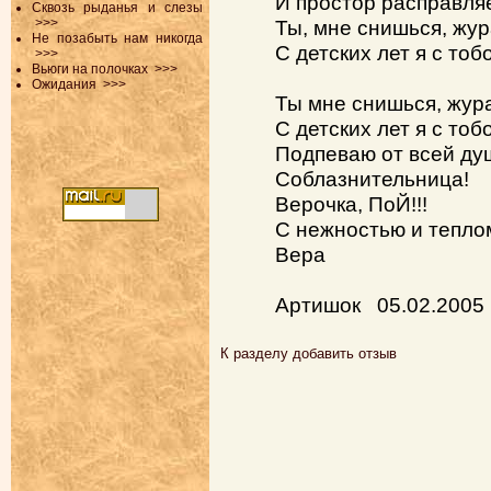
И простор расправля
Сквозь рыданья и слезы
>>>
Ты, мне снишься, жур
Не позабыть нам никогда
С детских лет я с тоб
>>>
Вьюги на полочках
>>>
Ожидания
>>>
Ты мне снишься, жура
С детских лет я с тоб
Подпеваю от всей ду
Соблазнительница!
Верочка, ПоЙ!!!
С нежностью и тепло
Вера
Артишок 05.02.2005
К разделу
добавить отзыв