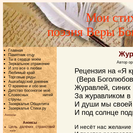
Мои стих
поэзия Веры Б
Главная
Жур
Памятник отцу
Ты в сердце моём
Автор ор
Зеркальное отражение
И это все о любви
Рецензия на «Я 
Любимый край
Торговые ряды
(Вера Боголюбов
Ашхабадский дневник
Журавлей, синих
О времени и обо мне
Детство босоногое моё
За журавликом в 
Словесных нитей
струны
И души мы своей
Зазеркалье Общелита
Зазеркалье Стихи.ру
И под солнце под
Анонсы:
Анонсы
И несёт нас желание
Цель далёких странствий
>>>