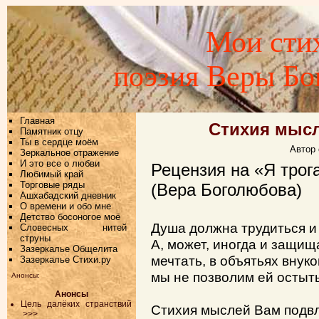
Мои стих
поэзия Веры Б
Главная
Стихия мысл
Памятник отцу
Ты в сердце моём
Автор 
Зеркальное отражение
И это все о любви
Рецензия на «Я трог
Любимый край
Торговые ряды
(Вера Боголюбова)
Ашхабадский дневник
О времени и обо мне
Детство босоногое моё
Душа должна трудиться и
Словесных нитей
струны
А, может, иногда и защищ
Зазеркалье Общелита
мечтать, в объятьях внуко
Зазеркалье Стихи.ру
мы не позволим ей остыть
Анонсы:
Анонсы
Цель далёких странствий
Стихия мыслей Вам подвл
>>>