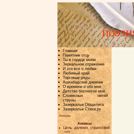
поэзи
Главная
Памятник отцу
Ты в сердце моём
Зеркальное отражение
И это все о любви
Любимый край
Торговые ряды
Ашхабадский дневник
О времени и обо мне
Детство босоногое моё
Словесных нитей
струны
Зазеркалье Общелита
Зазеркалье Стихи.ру
Анонсы:
Анонсы
Цель далёких странствий
>>>