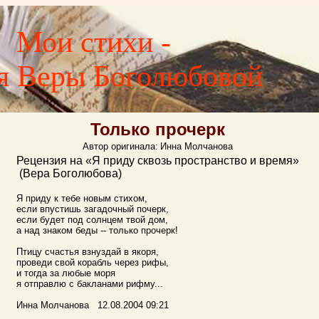
Мои стихи -
я Веры Боголюбовой
Только прочерк
Автор оригинала:
Инна Молчанова
Рецензия на «Я приду сквозь пространство и время»
(Вера Боголюбова)
Я приду к тебе новым стихом,
если впустишь загадочный почерк,
если будет под солнцем твой дом,
а над знаком беды -- только прочерк!
Птицу счастья взнуздай в якоря,
проведи свой корабль через рифы,
и тогда за любые моря
я отправлю с бакланами рифму...
Инна Молчанова 12.08.2004 09:21