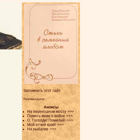
Запомнить этот сайт
Рекомендуем:
Анонсы
На переходном мосту
>>>
Память жива о войне
>>>
О, Господи! Помилуй!
>>>
Мой отчий край!
>>>
На рыбалке
>>>