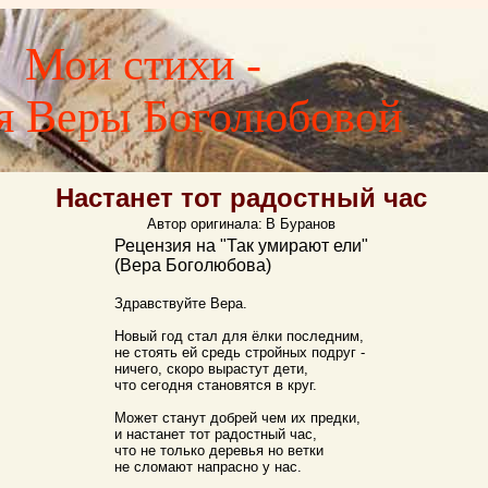
Мои стихи -
я Веры Боголюбовой
Настанет тот радостный час
Автор оригинала:
В Буранов
Рецензия на "Так умирают ели"
(Вера Боголюбова)
Здравствуйте Вера.
Новый год стал для ёлки последним,
не стоять ей средь стройных подруг -
ничего, скоро вырастут дети,
что сегодня становятся в круг.
Может станут добрей чем их предки,
и настанет тот радостный час,
что не только деревья но ветки
не сломают напрасно у нас.