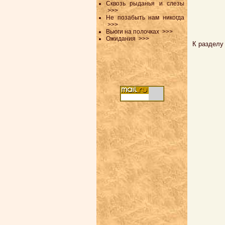
Сквозь рыданья и слезы
>>>
Не позабыть нам никогда
>>>
Вьюги на полочках
>>>
Ожидания
>>>
К разделу