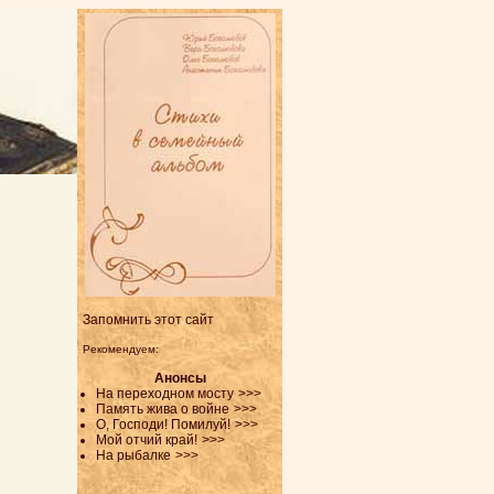
Запомнить этот сайт
Рекомендуем:
Анонсы
На переходном мосту
>>>
Память жива о войне
>>>
О, Господи! Помилуй!
>>>
Мой отчий край!
>>>
На рыбалке
>>>