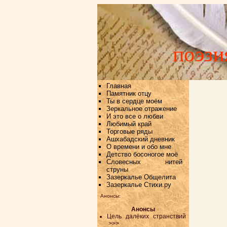
поэзи
Главная
Памятник отцу
Ты в сердце моём
Зеркальное отражение
И это все о любви
Любимый край
Торговые ряды
Ашхабадский дневник
О времени и обо мне
Детство босоногое моё
Словесных нитей
струны
Зазеркалье Общелита
Зазеркалье Стихи.ру
Анонсы:
Анонсы
Цель далёких странствий
>>>