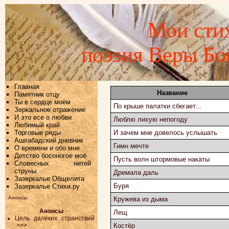
Мои стих
поэзия Веры Б
Главная
Название
Памятник отцу
Ты в сердце моём
По крыше палатки сбегает...
Зеркальное отражение
И это все о любви
Люблю лихую непогоду
Любимый край
Торговые ряды
И зачем мне довелось услышать
Ашхабадский дневник
Гимн мечте
О времени и обо мне
Детство босоногое моё
Пусть волн штормовые накаты
Словесных нитей
струны
Дремала даль
Зазеркалье Общелита
Буря
Зазеркалье Стихи.ру
Анонсы:
Кружева из дыма
Анонсы
Лещ
Цель далёких странствий
>>>
Костёр