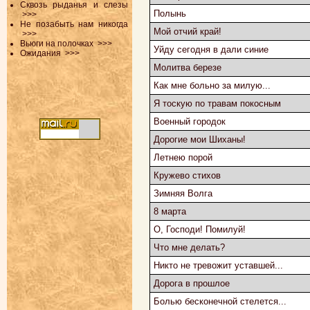
Сквозь рыданья и слезы
Полынь
>>>
Не позабыть нам никогда
Мой отчий край!
>>>
Вьюги на полочках
>>>
Уйду сегодня в дали синие
Ожидания
>>>
Молитва березе
Как мне больно за милую...
Я тоскую по травам покосным
Военный городок
Дорогие мои Шиханы!
Летнею порой
Кружево стихов
Зимняя Волга
8 марта
О, Господи! Помилуй!
Что мне делать?
Никто не тревожит уставшей...
Дорога в прошлое
Болью бесконечной стелется...